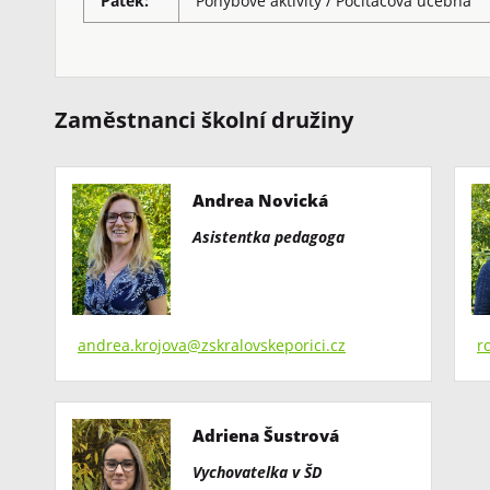
Pátek:
Pohybové aktivity / Počítačová učebna
Zaměstnanci školní družiny
Andrea Novická
Asistentka pedagoga
andrea.krojova@zskralovskeporici.cz
r
Adriena Šustrová
V
ychovatelka v ŠD