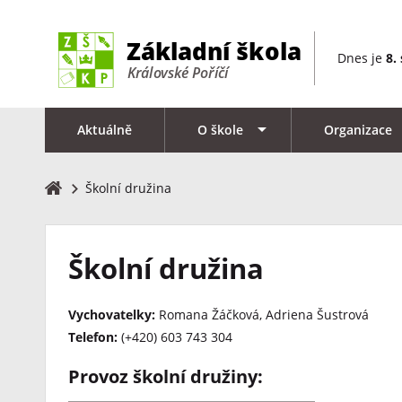
Dnes je
8.
Aktuálně
O škole
Organizace
Školní družina
Školní družina
Vychovatelky:
Romana Žáčková, Adriena Šustrová
Telefon:
(+420) 603 743 304
Provoz školní družiny: