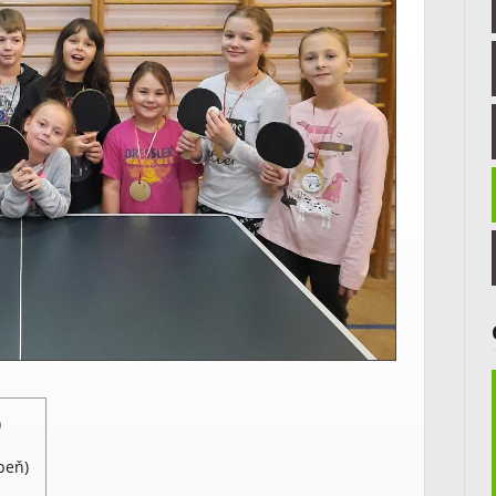
)
peň)