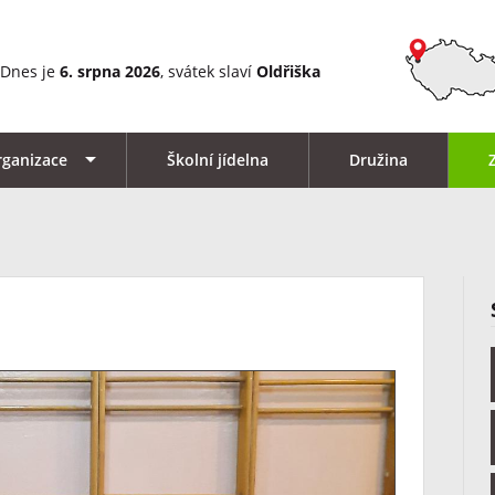
Dnes je
6. srpna 2026
, svátek slaví
Oldřiška
rganizace
Školní jídelna
Družina