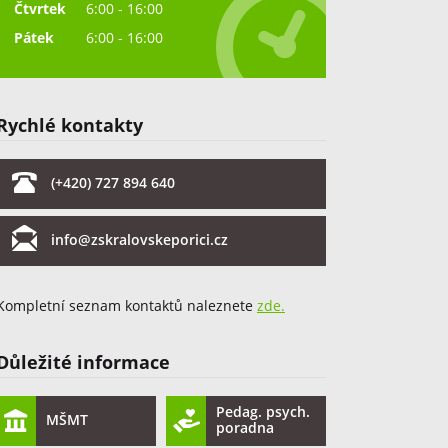
Čtvrtek
6:00 - 16:00
Pátek
6:00 - 16:00
Rychlé kontakty
(+420) 727 894 640
info@zskralovskeporici.cz
Kompletní seznam kontaktů naleznete
zde.
Důležité informace
Pedag. psych.
MŠMT
poradna