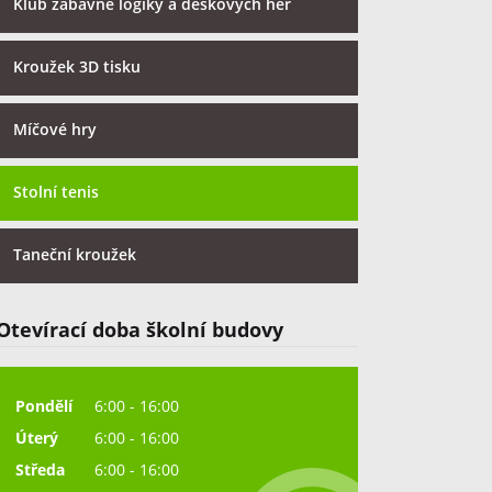
Klub zábavné logiky a deskových her
Kroužek 3D tisku
Míčové hry
Stolní tenis
Taneční kroužek
Otevírací doba školní budovy
Pondělí
6:00 - 16:00
Úterý
6:00 - 16:00
Středa
6:00 - 16:00