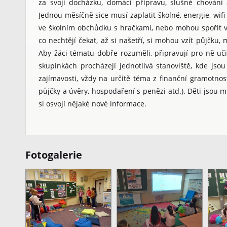
za svoji docházku, domácí přípravu, slušné chování
Jednou měsíčně sice musí zaplatit školné, energie, wifi
ve školním obchůdku s hračkami, nebo mohou spořit v b
co nechtějí čekat, až si našetří, si mohou vzít půjčku, 
Aby žáci tématu dobře rozuměli, připravují pro ně uči
skupinkách procházejí jednotlivá stanoviště, kde jsou
zajímavosti, vždy na určitě téma z finanční gramotnos
půjčky a úvěry, hospodaření s penězi atd.). Děti jsou m
si osvojí nějaké nové informace.
Fotogalerie