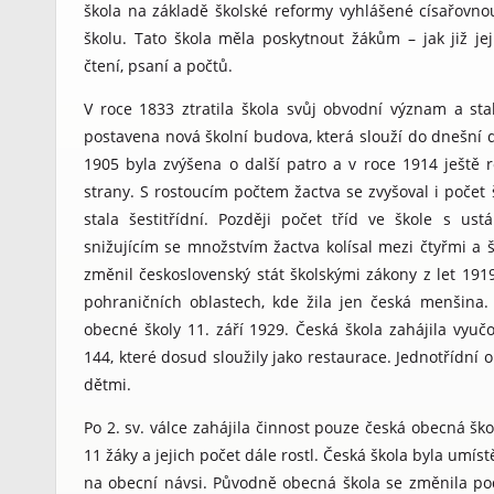
škola na základě školské reformy vyhlášené císařovnou
školu. Tato škola měla poskytnout žákům – jak již je
čtení, psaní a počtů.
V roce 1833 ztratila škola svůj obvodní význam a sta
postavena nová školní budova, která slouží do dnešní 
1905 byla zvýšena o další patro a v roce 1914 ještě 
strany. S rostoucím počtem žactva se zvyšoval i počet 
stala šestitřídní. Později počet tříd ve škole s us
snižujícím se množstvím žactva kolísal mezi čtyřmi a š
změnil československý stát školskými zákony z let 191
pohraničních oblastech, kde žila jen česká menšina. 
obecné školy 11. září 1929. Česká škola zahájila vyu
144, které dosud sloužily jako restaurace. Jednotřídní 
dětmi.
Po 2. sv. válce zahájila činnost pouze česká obecná ško
11 žáky a jejich počet dále rostl. Česká škola byla umí
na obecní návsi. Původně obecná škola se změnila po