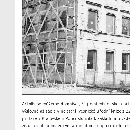
Ačkoliv se můžeme domnívat, že první místní škola při fa
výslovně až zápis v nejstarší vesnické úřední knize z 
při faře v Královském Poříčí sloužila k základnímu vzd
získala stálé umístění ve farním domě naproti kostelu