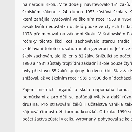
na národní školu. V té době ji navštěvovalo 151 žáků, 
školském zákonu z 24. dubna 1953 zůstává škola v Kr
která zahájila vyučování ve školním roce 1953 a 1954
avšak kvůli nedostatku učitelů pouze ve čtyřech třídá
1978 přejmenoval na základní školu. V Královském Poří
ročníky těchto škol, což zachovávalo starou tradici 
vzdělávání tohoto rozsahu mnoha generacím. Ještě ve š
školy zachován, ale již jen s 82 žáky. Snižující se počet
1980 a 1981 zůstaly trojtřídní základní škole pouze čtyř
byly při stavu 55 žáků spojeny do dvou tříd. Stav ža
snižoval, až ve školním roce 1989 a 1990 do ní docházel
Zájem místních orgánů o školu napomáhá tomu, 
pomůckami a pro děti se pořádají výlety a další různé
družina. Pro stravování žáků i učitelstva vznikla také
zájmová činnost dětí formou kroužků. Od roku 1990 se
počet žactva zůstal v celku vyrovnaný, pohyboval se kol