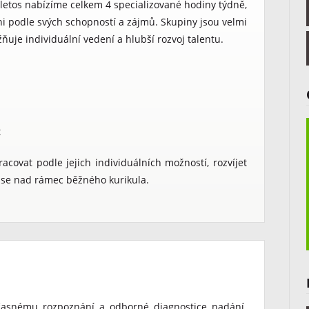
etos nabízíme celkem 4 specializované hodiny týdně,
ni podle svých schopností a zájmů. Skupiny jsou velmi
uje individuální vedení a hlubší rozvoj talentu.
t
ovat podle jejich individuálních možností, rozvíjet
t se nad rámec běžného kurikula.
časnému rozpoznání a odborné diagnostice nadání.