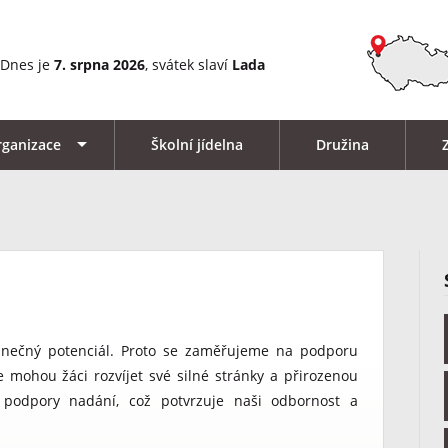
Dnes je
7. srpna 2026
, svátek slaví
Lada
rganizace
Školní jídelna
Družina
dinečný potenciál. Proto se zaměřujeme na podporu
 mohou žáci rozvíjet své silné stránky a přirozenou
ě podpory nadání, což potvrzuje naši odbornost a