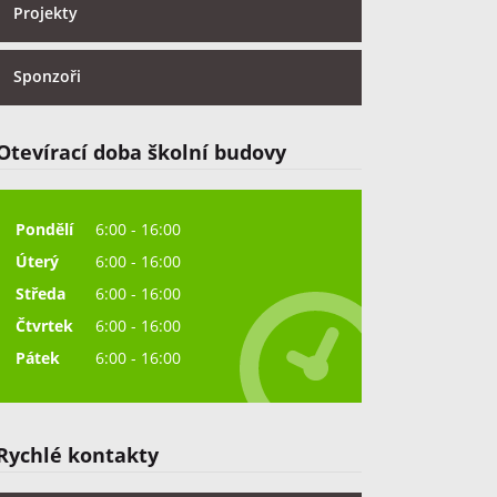
Projekty
Sponzoři
Otevírací doba školní budovy
Pondělí
6:00 - 16:00
Úterý
6:00 - 16:00
Středa
6:00 - 16:00
Čtvrtek
6:00 - 16:00
Pátek
6:00 - 16:00
Rychlé kontakty