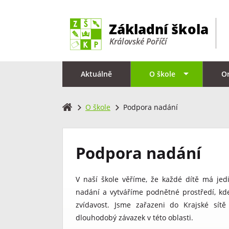
Aktuálně
O škole
O
O škole
Podpora nadání
Podpora nadání
V naší škole věříme, že každé dítě má je
nadání a vytváříme podnětné prostředí, kde
zvídavost. Jsme zařazeni do Krajské sít
dlouhodobý závazek v této oblasti.