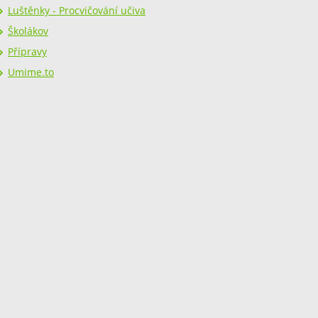
Luštěnky - Procvičování učiva
Školákov
Přípravy
Umime.to