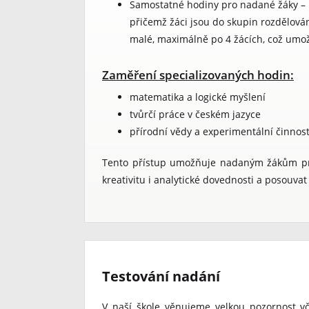
Samostatné hodiny pro nadané žáky – l
přičemž žáci jsou do skupin rozdělová
malé, maximálně po 4 žácích, což umožň
Zaměření specializovaných hodin:
matematika a logické myšlení
tvůrčí práce v českém jazyce
přírodní vědy a experimentální činnos
Tento přístup umožňuje nadaným žákům prac
kreativitu i analytické dovednosti a posouva
Testování nadání
V naší škole věnujeme velkou pozornost v