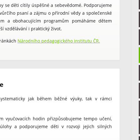
aby se děti cítily úspěšné a sebevědomé. Podporujeme
tvůrčího psaní a zájmu o přírodní vědy a společenské
ektům a obohacujícím programům pomáháme dětem
ší vzdělávání i praktický život.
stránkách
Národního pedagogického institutu ČR.
me
ystematicky jak během běžné výuky, tak v rámci
hem vyučovacích hodin přizpůsobujeme tempo učení,
lohy a podporujeme děti v rozvoji jejich silných