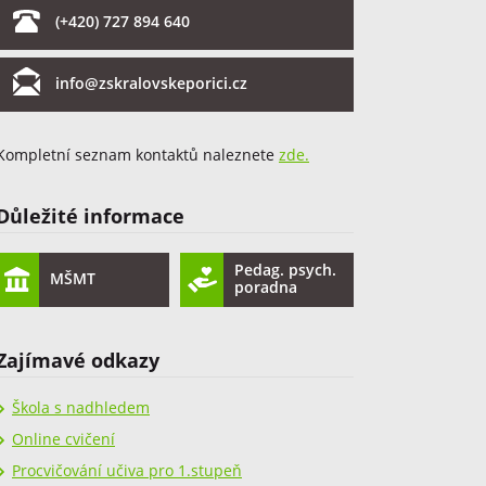
(+420) 727 894 640
info@zskralovskeporici.cz
Kompletní seznam kontaktů naleznete
zde.
Důležité informace
Pedag. psych.
MŠMT
poradna
Zajímavé odkazy
Škola s nadhledem
Online cvičení
Procvičování učiva pro 1.stupeň