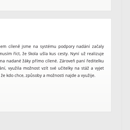
šem cíleně jsme na systému podpory nadání začaly
usím říct, že škola ušla kus cesty. Nyní už realizuje
u na nadané žáky přímo cílené. Zároveň paní ředitelku
í, využila možnost vzít své učitelky na stáž a vyjet
, že kdo chce, způsoby a možnosti najde a využije.