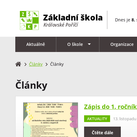
Dnes je
8.
Aktuálně
O škole
Organizace
Články
Články
Články
Zápis do 1. roční
AKTUALITY
13. listopadu
Čtěte dále