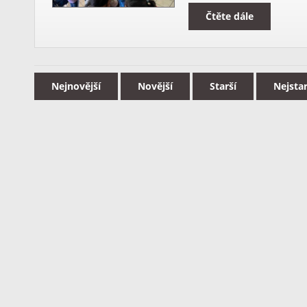
Čtěte dále
Nejnovější
Novější
Starší
Nejstar