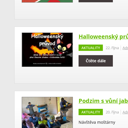
Halloweenský pr
AKTUALITY
22. října
Ad
Čtěte dále
Podzim s vůní jab
AKTUALITY
20. října
Ad
Návštěva moštárny