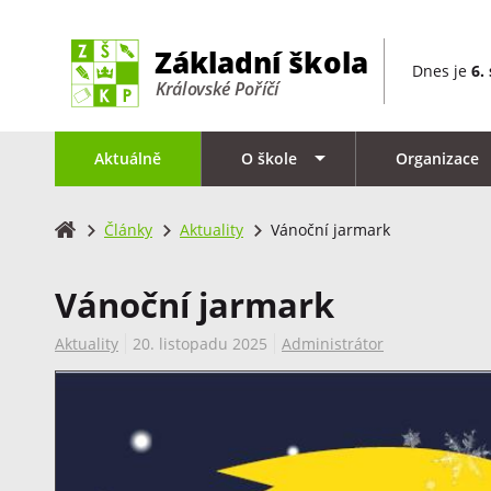
Dnes je
6.
Aktuálně
O škole
Organizace
Články
Aktuality
Vánoční jarmark
Vánoční jarmark
Aktuality
20. listopadu 2025
Administrátor