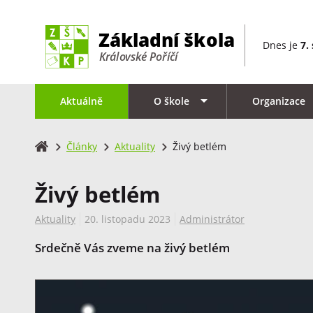
Dnes je
7.
Aktuálně
O škole
Organizace
Články
Aktuality
Živý betlém
Živý betlém
Aktuality
20. listopadu 2023
Administrátor
Srdečně Vás zveme na živý betlém