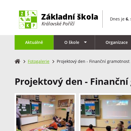
Dnes je
6.
Aktuálně
O škole
Organizace
Fotogalerie
Projektový den - Finanční gramotnost
Projektový den - Finančn