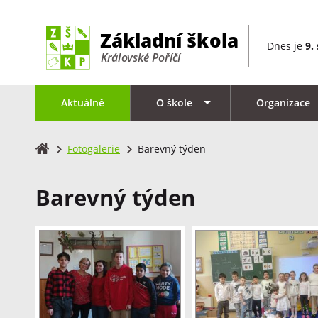
Dnes je
9.
Aktuálně
O škole
Organizace
Fotogalerie
Barevný týden
Barevný týden