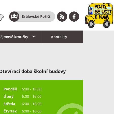
Královské Poříčí
Zájmové kroužky
Kontakty
Otevírací doba školní budovy
Pondělí
6:00 - 16:00
Úterý
6:00 - 16:00
Středa
6:00 - 16:00
Čtvrtek
6:00 - 16:00