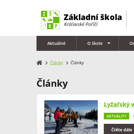
Aktuálně
O škole
O
Články
Články
Články
Lyžařský 
AKTUALITY
Čtěte dále