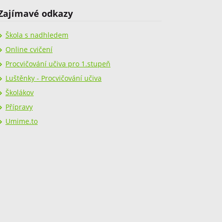
Zajímavé odkazy
Škola s nadhledem
Online cvičení
Procvičování učiva pro 1.stupeň
Luštěnky - Procvičování učiva
Školákov
Přípravy
Umime.to