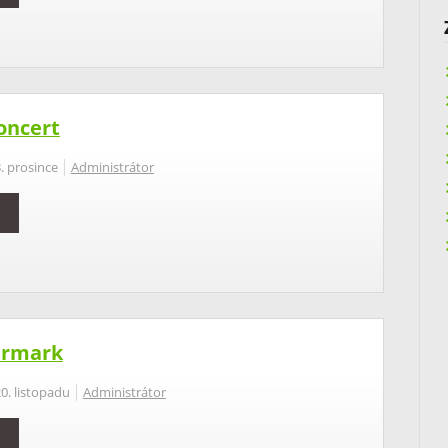
oncert
. prosince
Administrátor
armark
0. listopadu
Administrátor