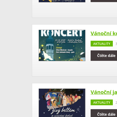
Vánoční k
AKTUALITY
3
Čtěte dále
Vánoční j
AKTUALITY
2
Čtěte dále