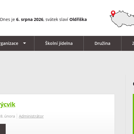
Dnes je
6. srpna 2026
, svátek slaví
Oldřiška
rganizace
Školní jídelna
Družina
výcvik
18. února
Administrátor