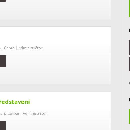
18. února
Administrátor
ředstavení
5. prosince
Administrátor