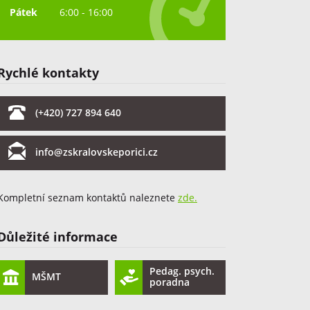
Pátek
6:00 - 16:00
Rychlé kontakty
(+420) 727 894 640
info@zskralovskeporici.cz
Kompletní seznam kontaktů naleznete
zde.
Důležité informace
Pedag. psych.
MŠMT
poradna