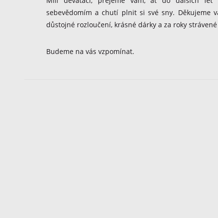
Milí deváťáci, přejeme vám, ať do dalších let
sebevědomím a chutí plnit si své sny. Děkujeme 
důstojné rozloučení, krásné dárky a za roky strávené
Budeme na vás vzpomínat.