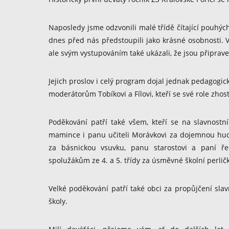
Naposledy jsme odzvonili malé třídě čítající pouhých
dnes před nás předstoupili jako krásné osobnosti. V
ale svým vystupováním také ukázali, že jsou připraven
Jejich proslov i celý program dojal jednak pedagogick
moderátorům Tobíkovi a Fílovi, kteří se své role zhosti
Poděkování patří také všem, kteří se na slavnostní
mamince i panu učiteli Morávkovi za dojemnou hud
za básnickou vsuvku, panu starostovi a paní ře
spolužákům ze 4. a 5. třídy za úsměvné školní perličk
Velké poděkování patří také obci za propůjčení sl
školy.