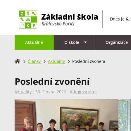
Dnes je
6.
Aktuálně
O škole
Organizace
Články
Aktuality
Poslední zvonění
Poslední zvonění
Aktuality
30. června 2026
Administrátor