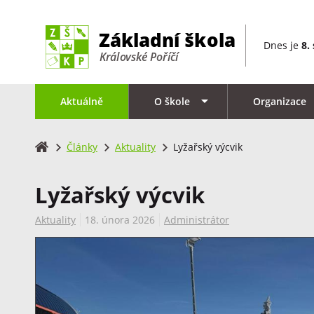
Dnes je
8.
Aktuálně
O škole
Organizace
Články
Aktuality
Lyžařský výcvik
Lyžařský výcvik
Aktuality
18. února 2026
Administrátor