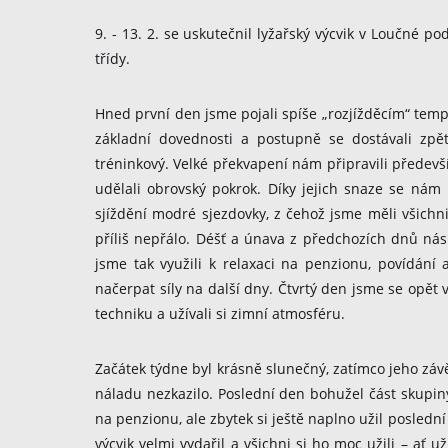
9. - 13. 2. se uskutečnil lyžařský výcvik v Loučné po
třídy.
Hned první den jsme pojali spíše „rozjížděcím“ temp
základní dovednosti a postupně se dostávali zpě
tréninkový. Velké překvapení nám připravili předevší
udělali obrovský pokrok. Díky jejich snaze se nám
sjíždění modré sjezdovky, z čehož jsme měli všichn
příliš nepřálo. Déšť a únava z předchozích dnů nás
jsme tak využili k relaxaci na penzionu, povídán
načerpat síly na další dny. Čtvrtý den jsme se opět v
techniku a užívali si zimní atmosféru.
Začátek týdne byl krásně slunečný, zatímco jeho záv
náladu nezkazilo. Poslední den bohužel část skup
na penzionu, ale zbytek si ještě naplno užil posledn
výcvik velmi vydařil a všichni si ho moc užili – ať 