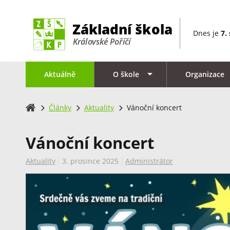
Dnes je
7.
Aktuálně
O škole
Organizace
Články
Aktuality
Vánoční koncert
Vánoční koncert
Aktuality
3. prosince 2025
Administrátor