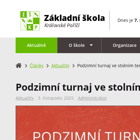
Dnes je
7.
Aktuálně
O škole
Organizace
Články
Aktuality
Podzimní turnaj ve stolním te
Podzimní turnaj ve stolní
Aktuality
3. listopadu 2025
Administrátor