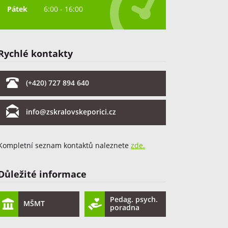
Pátek
6:00 - 16:00
Rychlé kontakty
(+420) 727 894 640
info@zskralovskeporici.cz
Kompletní seznam kontaktů naleznete
zde.
Důležité informace
Pedag. psych.
MŠMT
poradna