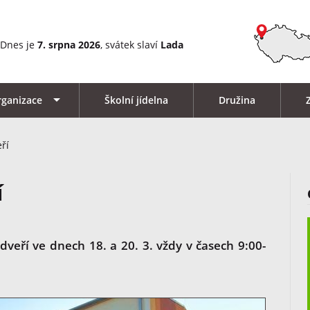
Dnes je
7. srpna 2026
, svátek slaví
Lada
rganizace
Školní jídelna
Družina
ří
í
eří ve dnech 18. a 20. 3. vždy v časech 9:00-