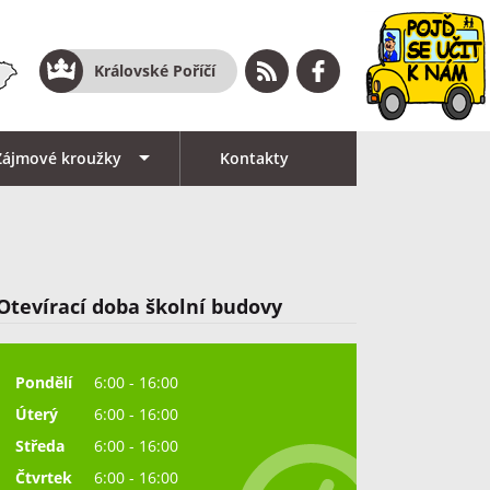
Královské Poříčí
Zájmové kroužky
Kontakty
Otevírací doba školní budovy
Pondělí
6:00 - 16:00
Úterý
6:00 - 16:00
Středa
6:00 - 16:00
Čtvrtek
6:00 - 16:00