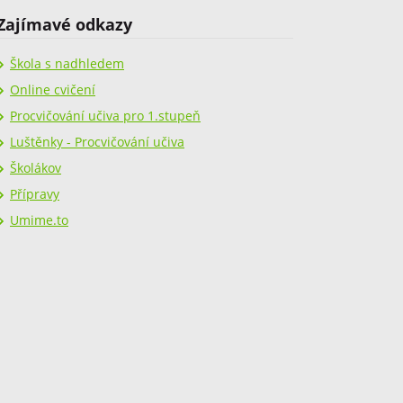
Zajímavé odkazy
Škola s nadhledem
Online cvičení
Procvičování učiva pro 1.stupeň
Luštěnky - Procvičování učiva
Školákov
Přípravy
Umime.to