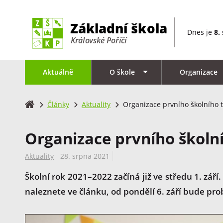
Dnes je
8.
Aktuálně
O škole
Organizace
Články
Aktuality
Organizace prvního školního 
Organizace prvního školn
Aktuality
28. srpna 2021
Školní rok 2021–2022 začíná již ve středu 1. zář
naleznete ve článku, od pondělí 6. září bude pr